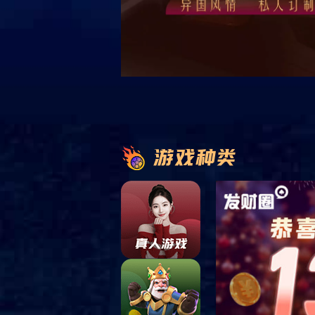
News
新闻资讯