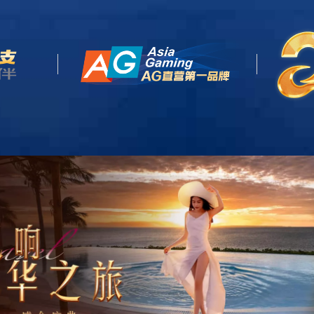
关于我们
产品中心
新闻
e
About US
Product
News