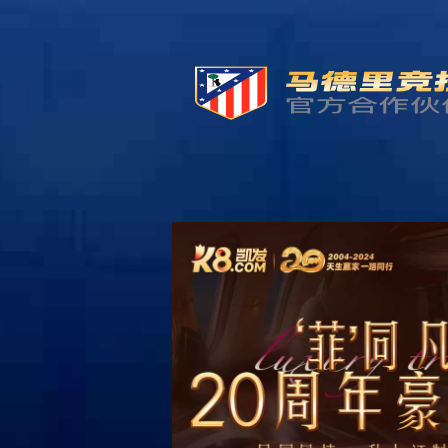
首页
Hom